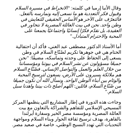
وقال الأنبا إرميا في كلمته:
“الانخراط في مسيرة السلام
وقبول فكر التعددية هو ما نسعى إليه ونمارسه بالفعل.
فالتعرّف على الآخر هو الأساس الحقيقي للتعايش في
وطن واحد. نحن في بيت العائلة المصرية لا نتحاور في
العقيدة، بل نقدّم فكرًا إنسانيًا واجتماعيًا يجمعنا على
المحبة والاحترام المتبادل.”
أما الأستاذ الدكتور مصطفى عبد الغني، فأكد أن احتفالية
الختام هي في جوهرها تكريم لصُنّاع السلام في وطن
يسعى إلى الحفاظ على وحدته وتماسكه، مضيفًا:
“نحن
جميعًا مسؤولون عن نشر السلام في بيوتنا ومؤسساتنا
من خلال العلم والعمل والتواصل الإنساني. فصُنّاع السلام
هم ملائكة يسيرون على الأرض، يسعون لترسيخ المحبة
والوئام بين أبناء الوطن الواحد. ونسأل الله أن نكون جميعًا
من صُنّاع السلام، قائلين: اللهم أصلح ذات بيننا واهدنا سبل
السلام.”
وجاءت هذه الدورة في إطار المشاريع التي ينظمها المركز
المسيحي الإسلامي للتفاهم والشراكة بالتعاون مع بيت
العائلة المصرية ومؤسسة مصر الخير وسفارة أيرلندا
بالقاهرة، بهدف ترسيخ ثقافة الحوار وبناء السلام ومواجهة
التحديات التي تهدد النسيج الوطني، خاصة في صعيد مصر.