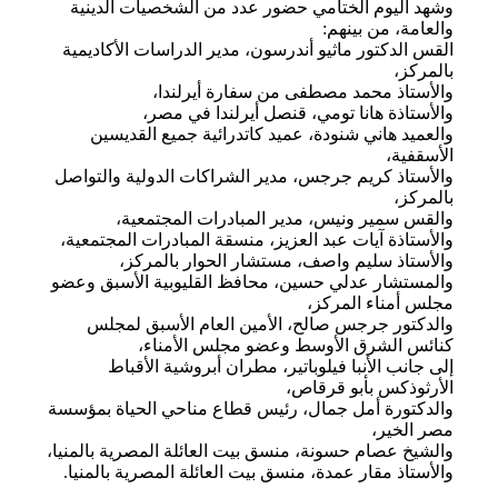
وشهد اليوم الختامي حضور عدد من الشخصيات الدينية
والعامة، من بينهم:
القس الدكتور ماثيو أندرسون، مدير الدراسات الأكاديمية
بالمركز،
والأستاذ محمد مصطفى من سفارة أيرلندا،
والأستاذة هانا تومي، قنصل أيرلندا في مصر،
والعميد هاني شنودة، عميد كاتدرائية جميع القديسين
الأسقفية،
والأستاذ كريم جرجس، مدير الشراكات الدولية والتواصل
بالمركز،
والقس سمير ونيس، مدير المبادرات المجتمعية،
والأستاذة آيات عبد العزيز، منسقة المبادرات المجتمعية،
والأستاذ سليم واصف، مستشار الحوار بالمركز،
والمستشار عدلي حسين، محافظ القليوبية الأسبق وعضو
مجلس أمناء المركز،
والدكتور جرجس صالح، الأمين العام الأسبق لمجلس
كنائس الشرق الأوسط وعضو مجلس الأمناء،
إلى جانب الأنبا فيلوباتير، مطران أبروشية الأقباط
الأرثوذكس بأبو قرقاص،
والدكتورة أمل جمال، رئيس قطاع مناحي الحياة بمؤسسة
مصر الخير،
والشيخ عصام حسونة، منسق بيت العائلة المصرية بالمنيا،
والأستاذ مقار عمدة، منسق بيت العائلة المصرية بالمنيا.