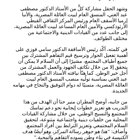
وشهد الحفل مشاركة كلٍّ من الأستاذ الدكتور مصطفى
عبد الغني، المنسق العام لبيت العائلة المصرية، والأنبا
إرميا الأسقف العام ورئيس المركز الثقافي القبطي
الأرثوذكسي والأمين العام المساعد لبيت العائلة المصرية،
إلى جانب عدد من القيادات الدينية والاجتماعية من
مختلف الطوائف.
في كلمته، أكّد رئيس الأساقفة الدكتور سامي فوزي على
أهمية تفعيل الحوار وترسيخ قيم التفاهم المشترك بين
جميع أطياف المجتمع، مشيرًا إلى أن السلام لا يمكن أن
يتحقق إلا من خلال تكاتف الجهود والعمل المشترك من
أجل خير الوطن. كما هنّأ نيافته الأستاذ الدكتور مصطفى
عبد الغني بمناسبة تولّيه منصب المنسق العام لبيت
العائلة المصرية، متمنيًا له دوام التوفيق والنجاح في مهامه
الجديدة.
من جانبه، أوضح المطران منير حنا أن الهدف من هذا
التدريب هو تعزيز خطوات إيجابية نحو دعم تماسك
المجتمع والنسيج الوطني، من خلال مشاركة القيادات
المحلية من خلفيات دينية واجتماعية متنوعة، لتحقيق
السلام المجتمعي وتعزيز الترابط بين أفراد المجتمع.
وأضاف:
“هذا هو جوهر رسالة المركز، وهو أيضًا هدف
الكنيسة في بناء وطن يسوده التفاهم والمحبة.”