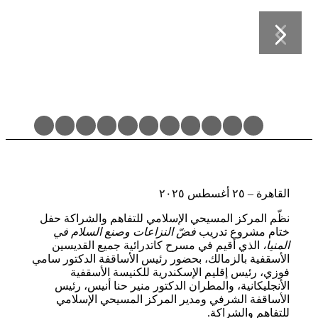
Previous
Next
10
9
8
7
6
5
4
3
2
1
القاهرة – ٢٥ أغسطس ٢٠٢٥
نظّم المركز المسيحي الإسلامي للتفاهم والشراكة حفل
ختام مشروع تدريب
فضّ النزاعات وصنع السلام في
المنيا،
الذي أقيم في مسرح كاتدرائية جميع القديسين
الأسقفية بالزمالك، بحضور رئيس الأساقفة الدكتور سامي
فوزي، رئيس إقليم الإسكندرية للكنيسة الأسقفية
الأنجليكانية، والمطران الدكتور منير حنا أنيس، رئيس
الأساقفة الشرفي ومدير المركز المسيحي الإسلامي
للتفاهم والشراكة.