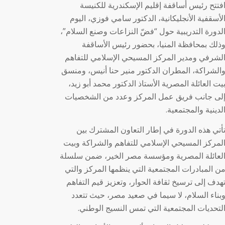
فتتح رئيس أساقفة إقليم الإسكندرية للكنيسة
لأسقفية الأنجليكانية، الدكتور سامي فوزي، اليوم
لدورة التدريبية حول “فضّ النزاعات وصنع السلام”،
ذلك بمحافظة المنيا، بحضور رئيس الأساقفة
لشرفي ومدير المركز المسيحي الإسلامي للتفاهم
الشراكة، المطران الدكتور منير حنا أنيس، ومنسق
يت العائلة المصرية الأستاذ الدكتور محمد أبو زيد،
لى جانب فريق عمل المركز وعدد من الشخصيات
لدينية والمجتمعية.
أتي هذه الدورة في إطار التعاون المشترك بين
لمركز المسيحي الإسلامي للتفاهم والشراكة وبيت
لعائلة المصرية ومؤسسة مصر الخير، ضمن سلسلة
ن المبادرات المجتمعية التي ينظمها المركز والتي
هدف إلى ترسيخ ثقافة الحوار، وتعزيز قيم التفاهم
بناء السلام، لا سيما في صعيد مصر، حيث تتعدد
لتحديات المجتمعية التي تمس النسيج الوطني.