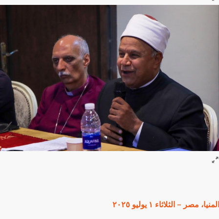
لمنيا، مصر – الثلاثاء ١ يوليو ٢٠٢٥