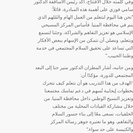
في كلمته خلال الافتتاح، أكد رئيس الأساقفة الدكتور
امي فوزي على أهمية هذه المبادرة، قائلاً:
نحن هنا اليوم لنتعلم من العمل الهام والمُلهم الذي
تم في محافظة المنيا. فأساس المركز المسيحي
لإسلامي هو تعزيز التفاهم والشراكة، وجئنا لنسمع
نتعلم، ونصلي أن نتمكن من الإسهام ببعض الأفكار
لتي تساعد على تحقيق السلام المجتمعي في خدمة
طننا الحبيب.”
من جانبه، أشار المطران الدكتور منير حنا إلى البعد
لمجتمعي للدورة، مؤكدًا أن:
الهدف من هذا التدريب هو أن نتعلم كيف نتحرك
خطوات إيجابية تُسهم في دعم تماسك مجتمعنا
تعزيز النسيج الوطني داخل محافظة المنيا. من
لال مشاركة القيادات المحلية من مختلف
لخلفيات، نسعى معًا إلى بناء جسور السلام
التفاهم، وهو ما نعتبره جوهر رسالة المركز
الكنيسة على حد سواء
.”