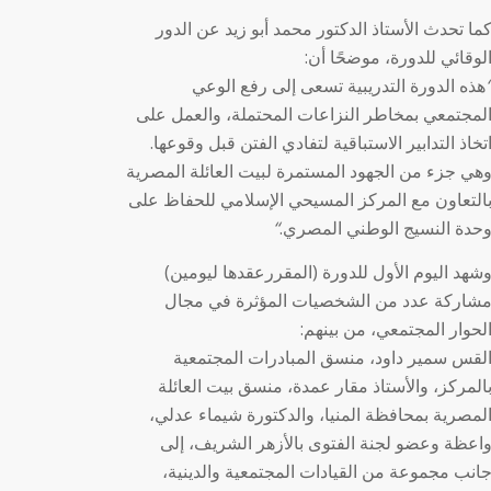
ما تحدث الأستاذ الدكتور محمد أبو زيد عن الدور
لوقائي للدورة، موضحًا أن:
هذه الدورة التدريبية تسعى إلى رفع الوعي
لمجتمعي بمخاطر النزاعات المحتملة، والعمل على
تخاذ التدابير الاستباقية لتفادي الفتن قبل وقوعها.
هي جزء من الجهود المستمرة لبيت العائلة المصرية
التعاون مع المركز المسيحي الإسلامي للحفاظ على
حدة النسيج الوطني المصري.
“
شهد اليوم الأول للدورة (المقررعقدها ليومين)
شاركة عدد من الشخصيات المؤثرة في مجال
لحوار المجتمعي، من بينهم:
لقس سمير داود، منسق المبادرات المجتمعية
المركز، والأستاذ مقار عمدة، منسق بيت العائلة
لمصرية بمحافظة المنيا، والدكتورة شيماء عدلي،
اعظة وعضو لجنة الفتوى بالأزهر الشريف، إلى
انب مجموعة من القيادات المجتمعية والدينية،